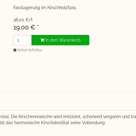
Fasslagerung im Kirschholzfass.
38,00 €/l
19,00 €
*
In den Warenkorb
Sofort lieferbar
tal. Die Kirschenmaische wird entsteint, schonend vergoren und tradi
ält das harmonische Kirschdestillat seine Vollendung.