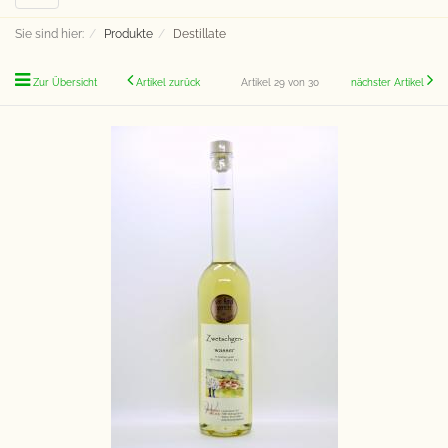
navigation
Sie sind hier:
Produkte
Destillate
Zur Übersicht
Artikel zurück
Artikel 29 von 30
nächster Artikel